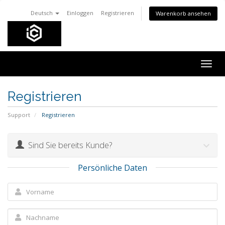
Deutsch
Einloggen
Registrieren
Warenkorb ansehen
Togg
navig
Registrieren
Support
Registrieren
Sind Sie bereits Kunde?
Persönliche Daten